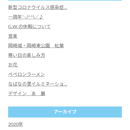
新型コロナウイルス感染症…
一周年＼(^^)／♪
G.W.の休暇について
音楽
岡崎城・岡崎東公園 紅葉
寒い日の楽しみ方
お花
ペペロンラーメン
なばなの里イルミネーショ…
デザイン あ 展
アーカイブ
2020年