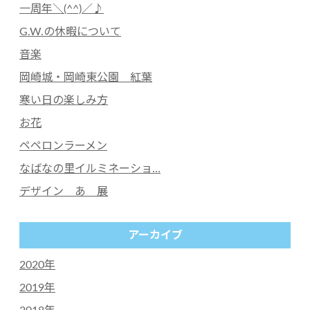
一周年＼(^^)／♪
G.W.の休暇について
音楽
岡崎城・岡崎東公園 紅葉
寒い日の楽しみ方
お花
ペペロンラーメン
なばなの里イルミネーショ…
デザイン あ 展
アーカイブ
2020年
2019年